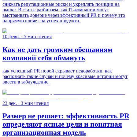
снижать репутационные риски и укреплять позиции на
рынке. В статье разбираем, как IT-компании могут
выстраивать доверие через эффективный PR и почему это
напрямую влияет на успех продукта.
10 февр.
· 5 мин чтения
Как не дать громким обещаниям
компаний себя обмануть
как успешный PR порой скрывает недоработки, как
распознать такие случаи и почему красивые истории могут
ввести в заблуждение.
23 дек.
· 3 мин чтения
Размер не решает: эффективность PR
определяют ясные цели и понятная
организационная модель