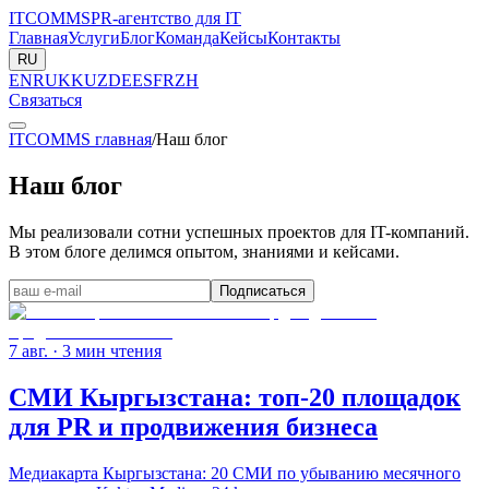
ITCOMMS
PR-агентство для IT
Главная
Услуги
Блог
Команда
Кейсы
Контакты
RU
EN
RU
KK
UZ
DE
ES
FR
ZH
Связаться
ITCOMMS главная
/
Наш блог
Наш блог
Мы реализовали сотни успешных проектов для IT-компаний.
В этом блоге делимся опытом, знаниями и кейсами.
Подписаться
7 авг.
· 3 мин чтения
СМИ Кыргызстана: топ-20 площадок
для PR и продвижения бизнеса
Медиакарта Кыргызстана: 20 СМИ по убыванию месячного