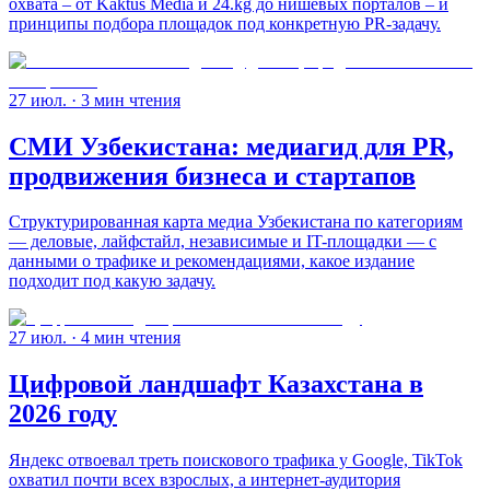
охвата – от Kaktus Media и 24.kg до нишевых порталов – и
принципы подбора площадок под конкретную PR-задачу.
27 июл.
· 3 мин чтения
СМИ Узбекистана: медиагид для PR,
продвижения бизнеса и стартапов
Структурированная карта медиа Узбекистана по категориям
— деловые, лайфстайл, независимые и IT-площадки — с
данными о трафике и рекомендациями, какое издание
подходит под какую задачу.
27 июл.
· 4 мин чтения
Цифровой ландшафт Казахстана в
2026 году
Яндекс отвоевал треть поискового трафика у Google, TikTok
охватил почти всех взрослых, а интернет-аудитория