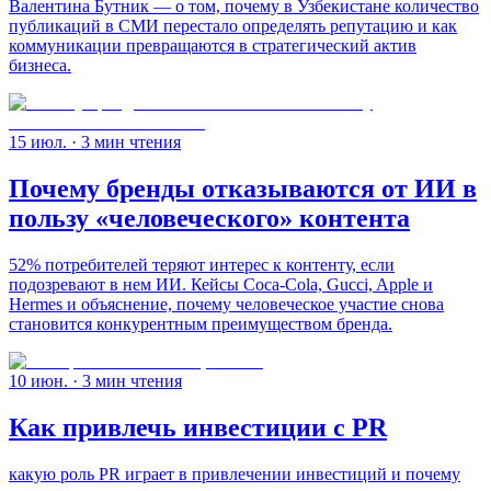
Валентина Бутник — о том, почему в Узбекистане количество
публикаций в СМИ перестало определять репутацию и как
коммуникации превращаются в стратегический актив
бизнеса.
15 июл.
· 3 мин чтения
Почему бренды отказываются от ИИ в
пользу «человеческого» контента
52% потребителей теряют интерес к контенту, если
подозревают в нем ИИ. Кейсы Coca-Cola, Gucci, Apple и
Hermes и объяснение, почему человеческое участие снова
становится конкурентным преимуществом бренда.
10 июн.
· 3 мин чтения
Как привлечь инвестиции с PR
какую роль PR играет в привлечении инвестиций и почему