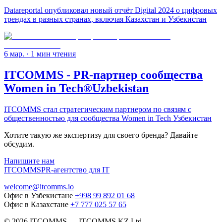
Datareportal опубликовал новый отчёт Digital 2024 о цифровых
трендах в разных странах, включая Казахстан и Узбекистан
6 мар.
· 1 мин чтения
ITCOMMS - PR-партнер сообщества
Women in Tech®Uzbekistan
ITCOMMS стал стратегическим партнером по связям с
общественностью для сообщества Women in Tech Узбекистан
Хотите такую же экспертизу для своего бренда? Давайте
обсудим.
Напишите нам
ITCOMMS
PR-агентство для IT
welcome@itcomms.io
Офис в Узбекистане
+998 99 892 01 68
Офис в Казахстане
+7 777 025 57 65
©
2026
ITCOMMS
—
ITCOMMS.KZ Ltd.