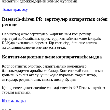
жасайтын дереккөздермен жұмыс жүргіземіз.
Толығырақ оқу
Research-driven PR: зерттеулер ақпараттық себеп
ретінде
Нарықтың жеке зерттеулері жарияланым көзі ретінде:
зерттеуді жобалаймыз, деректерді қаптаймыз және іскерлік
БАҚ-қа эксклюзив береміз. Бір есеп сізді бірнеше аптаға
жарияланымдармен қамтамасыз етеді.
Контент-маркетинг және корпоративтік медиа
Корпоративтік блогтар, сараптамалық колонкалар,
басылымдармен арнайы жобалар. Контент жай ғана шығып
қоймай, клиент әкелуі үшін жүйе құрамыз: тақырыптар,
авторлар, редакциялық саясат, дистрибуция.
Қай қызмет қажет екеніне сенімді емессіз бе? Бізге міндетіңіз
туралы айтыңыз.
Бізге жазыңыз