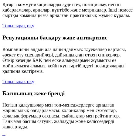
Қазіргі коммуникацияларды аудиттеу, позициялау, негізгі
хабарламалар, арналар, күнтізбе және метрикалар. Ішкі немесе
сыртқы командаңызға арналған практикалық жұмыс құралы.
Толығырақ оқу
Репутацияны басқару және антикризис
Компанияны алдын ала дайындаймыз: тәуекелдер картасы,
әрекет ету сценарийлері, дайындықтан өткен спикерлер.
Өткір кезеңде БАҚ пен еске алынулармен жұмысты өз
мойнымызға аламыз, кейін күн тәртібіндегі позицияларды
қалпына келтіреміз.
Толығырақ оқу
Басшының жеке бренді
Негізін қалаушылар мен топ-менеджерлерге арналған
жариялылық бағдарламасы: колонкалар мен сұхбаттар,
салалық форумдар сахнасы, сыйлықтар мен рейтингтер.
Танымал басшы сатуды, жалдауды және келіссөздерді
жақсартады.