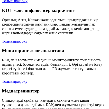
Толығырақ оқу
KOL және инфлюенсер-маркетинг
Орталық Азия, Кавказ және одан тыс нарықтардағы пікір
көшбасшыларымен кампаниялар. Таңдау жазылушылар
санына емес, аудиторияға қарай жасалады; келісімшарттар,
жарияланымдарды бақылау және есептілік.
Толығырақ оқу
Мониторинг және аналитика
БАҚ пен әлеуметтік медианы мониторингтеу: тональность,
дауыс үлесі, бәсекелестердің белсенділігі. Әрі қарай не істеу
керегі түсінікті болатын және PR жұмыс істеп тұрғанын
көрсететін есептер.
Толығырақ оқу
Медиатренингтер
Спикерлерді сұхбатқа, камераға, сахнаға және қиын
сұрақтарға дайындаймыз. БАҚ-пен жұмысты күшейтуі керек