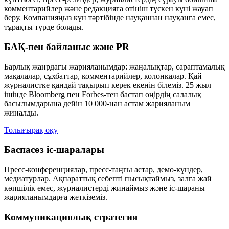
комментарийлер және редакцияға өтініш түскен күні жауап
беру. Компанияңыз күн тәртібінде науқаннан науқанға емес,
тұрақты түрде болады.
БАҚ-пен байланыс және PR
Барлық жанрдағы жарияланымдар: жаңалықтар, сараптамалық
мақалалар, сұхбаттар, комментарийлер, колонкалар. Қай
журналистке қандай тақырып керек екенін білеміз. 25 жыл
ішінде Bloomberg пен Forbes-тен бастап өңірдің салалық
басылымдарына дейін 10 000-нан астам жарияланым
жиналды.
Толығырақ оқу
Баспасөз іс-шаралары
Пресс-конференциялар, пресс-таңғы астар, демо-күндер,
медиатурлар. Ақпараттық себепті пысықтаймыз, залға жай
көпшілік емес, журналистерді жинаймыз және іс-шараны
жарияланымдарға жеткіземіз.
Коммуникациялық стратегия