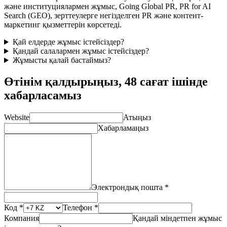
және институциялармен жұмыс, Going Global PR, PR for AI
Search (GEO), зерттеулерге негізделген PR және контент-
маркетинг қызметтерін көрсетеді.
Қай елдерде жұмыс істейсіздер?
Қандай салалармен жұмыс істейсіздер?
Жұмысты қалай бастаймыз?
Өтінім қалдырыңыз, 48 сағат ішінде
хабарласамыз
Website
Атыңыз
Хабарламаңыз
Электрондық пошта *
Код *
Телефон *
Компания
Қандай міндетпен жұмыс