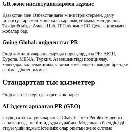
GR және институциялармен жұмыс
Қазақстан мен Өзбекстандағы министрліктермен, даму
институттарымен және халықаралық ұйымдармен диалог.
Тәжірибемізде Astana Hub, IT Park және ЕО Делегациясымен
жобалар бар.
Going Global: өңірден тыс PR
Өңір компанияларына сыртқы нарықтардағы PR: АҚШ,
Еуропа, MENA, Түркия. Ағылшынтілді позициялау,
халықаралық редакциялар, таныс емес елден шыққан брендке
сенімсіздікпен жұмыс.
Стандарттан тыс қызметтер
Өңір агенттіктерінде әзірге жоқ нәрсе.
AI-іздеуге арналған PR (GEO)
Сіздің сатып алушыларыңыз ChatGPT пен Perplexity-ден өз
санатыңызда нені таңдауды сұрайды. Модельдер брендіңізді
атауы үшін жұмыс істейміз: олар оқитын және сілтеме