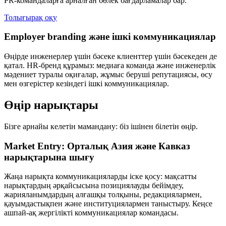
PR-командаларға арналған бөлек бағдарламалар бар.
Толығырақ оқу
Employer branding және ішкі коммуникациялар
Өңірде инженерлер үшін бәсеке клиенттер үшін бәсекеден де
қатал. HR-бренд құрамыз: медиаға команда және инженерлік
мәдениет туралы оқиғалар, жұмыс беруші репутациясы, өсу
мен өзгерістер кезіндегі ішкі коммуникациялар.
Өңір нарықтары
Бізге арнайы келетін мамандану: біз ішінен білетін өңір.
Market Entry: Орталық Азия және Кавказ
нарықтарына шығу
Жаңа нарықта коммуникацияларды іске қосу: мақсатты
нарықтардың әрқайсысына позициялауды бейімдеу,
жарияланымдардың алғашқы толқыны, редакциялармен,
қауымдастықпен және институциялармен таныстыру. Кеңсе
ашпай-ақ жергілікті коммуникациялар командасы.