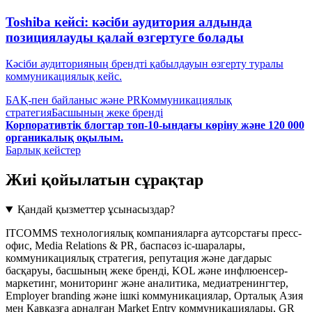
Toshiba кейсі: кәсіби аудитория алдында
позициялауды қалай өзгертуге болады
Кәсіби аудиторияның брендті қабылдауын өзгерту туралы
коммуникациялық кейс.
БАҚ-пен байланыс және PR
Коммуникациялық
стратегия
Басшының жеке бренді
Корпоративтік блогтар топ-10-ындағы көріну және 120 000
органикалық оқылым.
Барлық кейстер
Жиі қойылатын сұрақтар
Қандай қызметтер ұсынасыздар?
ITCOMMS технологиялық компанияларға аутсорстағы пресс-
офис, Media Relations & PR, баспасөз іс-шаралары,
коммуникациялық стратегия, репутация және дағдарыс
басқаруы, басшының жеке бренді, KOL және инфлюенсер-
маркетинг, мониторинг және аналитика, медиатренингтер,
Employer branding және ішкі коммуникациялар, Орталық Азия
мен Кавказға арналған Market Entry коммуникациялары, GR