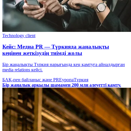
Technology client
Кейс: Медиа PR — Түркияда жаңалықты
кеңінен жеткізудің тиімді жолы
Бір жаңалықты Түркия нарығында кең қамтуға айналдырған
media relations кейсі.
БАҚ-пен байланыс және PR
Еуропа
Түркия
Бір жаңалық арқылы шамамен 200 млн әлеуетті қамту.