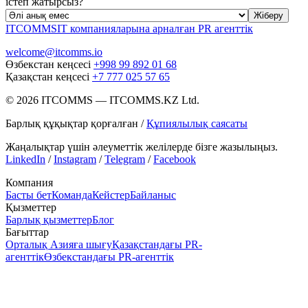
істеп жатырсыз?
Жіберу
ITCOMMS
IT компанияларына арналған PR агенттік
welcome@itcomms.io
Өзбекстан кеңсесі
+998 99 892 01 68
Қазақстан кеңсесі
+7 777 025 57 65
©
2026
ITCOMMS
—
ITCOMMS.KZ Ltd.
Барлық құқықтар қорғалған
/
Құпиялылық саясаты
Жаңалықтар үшін әлеуметтік желілерде бізге жазылыңыз.
LinkedIn
/
Instagram
/
Telegram
/
Facebook
Компания
Басты бет
Команда
Кейстер
Байланыс
Қызметтер
Барлық қызметтер
Блог
Бағыттар
Орталық Азияға шығу
Қазақстандағы PR-
агенттік
Өзбекстандағы PR-агенттік