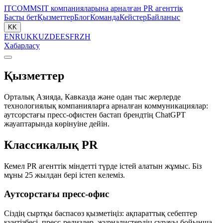
ITCOMMS
IT компанияларына арналған PR агенттік
Басты бет
Қызметтер
Блог
Команда
Кейстер
Байланыс
KK
EN
RU
KK
UZ
DE
ES
FR
ZH
Хабарласу
Қызметтер
Орталық Азияда, Кавказда және одан тыс жерлерде
технологиялық компанияларға арналған коммуникациялар:
аутсорстағы пресс-офистен бастап брендтің ChatGPT
жауаптарында көрінуіне дейін.
Классикалық PR
Кемел PR агенттік міндетті түрде істей алатын жұмыс. Біз
мұны 25 жылдан бері істеп келеміз.
Аутсорстағы пресс-офис
Сіздің сыртқы баспасөз қызметіңіз: ақпараттық себептер
күнтізбесі, пресс-релиздер, журналистердің сұрауы бойынша