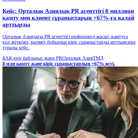
Кейс: Орталық Азиялық PR агенттігі 8 миллион
қамту мен клиент сұраныстарын +67%-ға қалай
арттырды
Орталық Азиядағы PR агенттігі инфоповод жасап, қамтуға
қол жеткізіп, қызмет бойынша кіріс сұраныстарды арттырғаны
туралы кейс.
БАҚ-пен байланыс және PR
Орталық Азия
ТМД
8 млн қамту және кіріс сұраныстардың +67% өсуі.