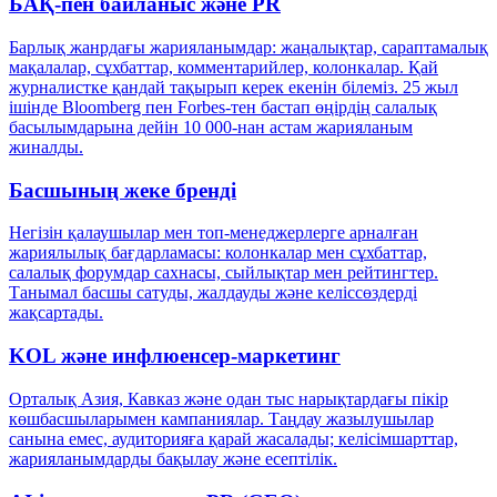
БАҚ-пен байланыс және PR
Барлық жанрдағы жарияланымдар: жаңалықтар, сараптамалық
мақалалар, сұхбаттар, комментарийлер, колонкалар. Қай
журналистке қандай тақырып керек екенін білеміз. 25 жыл
ішінде Bloomberg пен Forbes-тен бастап өңірдің салалық
басылымдарына дейін 10 000-нан астам жарияланым
жиналды.
Басшының жеке бренді
Негізін қалаушылар мен топ-менеджерлерге арналған
жариялылық бағдарламасы: колонкалар мен сұхбаттар,
салалық форумдар сахнасы, сыйлықтар мен рейтингтер.
Танымал басшы сатуды, жалдауды және келіссөздерді
жақсартады.
KOL және инфлюенсер-маркетинг
Орталық Азия, Кавказ және одан тыс нарықтардағы пікір
көшбасшыларымен кампаниялар. Таңдау жазылушылар
санына емес, аудиторияға қарай жасалады; келісімшарттар,
жарияланымдарды бақылау және есептілік.