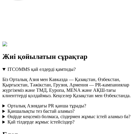
Жиі қойылатын сұрақтар
ITCOMMS қай елдерді қамтиды?
Біз Орталық Азия мен Кавказда — Қазақстан, Өзбекстан,
Қырғызстан, Тәжікстан, Грузия, Армения — PR-кампаниялар
жүргіземіз және ТМД, Еуропа, MENA және АҚШ-тағы
клиенттерді қолдаймыз. Кеңселер Қазақстан мен Өзбекстанда.
Орталық Азиядағы PR қанша тұрады?
Қаншалықты тез бастай аламыз?
Өңірде кеңсеміз болмаса, сіздермен жұмыс істей аламыз ба?
Қай тілдерде жұмыс істейсіздер?