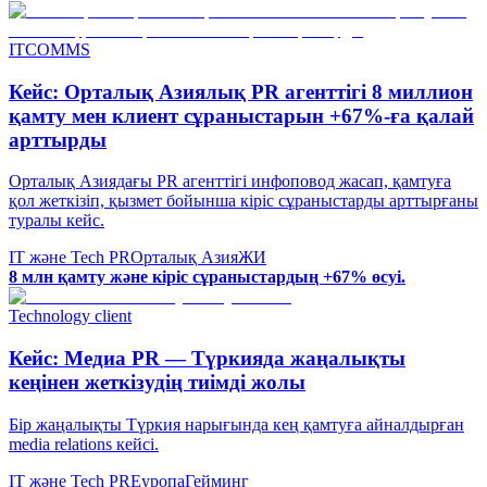
ITCOMMS
Кейс: Орталық Азиялық PR агенттігі 8 миллион
қамту мен клиент сұраныстарын +67%-ға қалай
арттырды
Орталық Азиядағы PR агенттігі инфоповод жасап, қамтуға
қол жеткізіп, қызмет бойынша кіріс сұраныстарды арттырғаны
туралы кейс.
IT және Tech PR
Орталық Азия
ЖИ
8 млн қамту және кіріс сұраныстардың +67% өсуі.
Technology client
Кейс: Медиа PR — Түркияда жаңалықты
кеңінен жеткізудің тиімді жолы
Бір жаңалықты Түркия нарығында кең қамтуға айналдырған
media relations кейсі.
IT және Tech PR
Еуропа
Гейминг