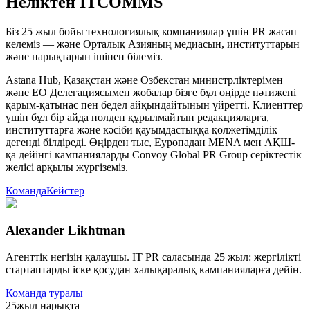
Неліктен ITCOMMS
Біз 25 жыл бойы технологиялық компаниялар үшін PR жасап
келеміз — және Орталық Азияның медиасын, институттарын
және нарықтарын ішінен білеміз.
Astana Hub, Қазақстан және Өзбекстан министрліктерімен
және ЕО Делегациясымен жобалар бізге бұл өңірде нәтижені
қарым-қатынас пен бедел айқындайтынын үйретті. Клиенттер
үшін бұл бір айда нөлден құрылмайтын редакцияларға,
институттарға және кәсіби қауымдастыққа қолжетімділік
дегенді білдіреді. Өңірден тыс, Еуропадан MENA мен АҚШ-
қа дейінгі кампанияларды Convoy Global PR Group серіктестік
желісі арқылы жүргіземіз.
Команда
Кейстер
Alexander Likhtman
Агенттік негізін қалаушы. IT PR саласында 25 жыл: жергілікті
стартаптарды іске қосудан халықаралық кампанияларға дейін.
Команда туралы
25
жыл нарықта