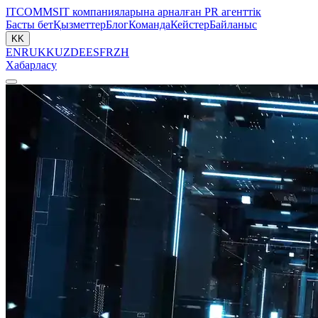
ITCOMMS
IT компанияларына арналған PR агенттік
Басты бет
Қызметтер
Блог
Команда
Кейстер
Байланыс
KK
EN
RU
KK
UZ
DE
ES
FR
ZH
Хабарласу