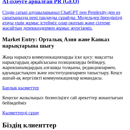
AI-іздеуге арналған PR (GEO)
Сіздің сатып алушыларыңыз ChatGPT пен Perplexity-ден өз
санатыңызда нені таңдауды сұрайды. Модельдер брендіңізді
атауы үшін жұмыс істейміз: олар оқитын және сілтеме
жасайтын дереккөздермен жұмыс жүргіземіз.
Market Entry: Орталық Азия және Кавказ
нарықтарына шығу
Жаңа нарықта коммуникацияларды іске қосу: мақсатты
нарықтардың әрқайсысына позициялауды бейімдеу,
жарияланымдардың алғашқы толқыны, редакциялармен,
қауымдастықпен және институциялармен таныстыру. Кеңсе
ашпай-ақ жергілікті коммуникациялар командасы.
Барлық қызметтер
Кеңеске жазылыңыз: бизнесіңізге сай әрекеттер жиынтығын
бейімдейміз
Қызметтерді сұрау
Біздің клиенттер