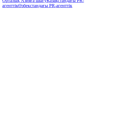
Орталық Азияға шығу
Қазақстандағы PR-
агенттік
Өзбекстандағы PR-агенттік