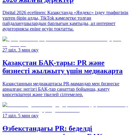
Digital 2026 есебінен: Қазақстанда «Яндекс» іздеу трафигінің
үштен бірін алды, TikTok кәмелетке толған
пайдаланушылардың барлығын қамтыды, ал интернет
аудиториясы еніне өсуін тоқтатты.
27 шіл. 3 мин оқу
Қазақстан БАҚ-тары: PR және
бизнесті жылжыту үшін медиакарта
Қазақстанның медиакартасы PR-мамандар мен бизнеске
арналған: негізгі БАҚ-тар санаттар бойынша, қамту
көрсеткіштері және тікелей сілтемелер.
17 шіл. 5 мин оқу
Өзбекстандағы PR: беделді