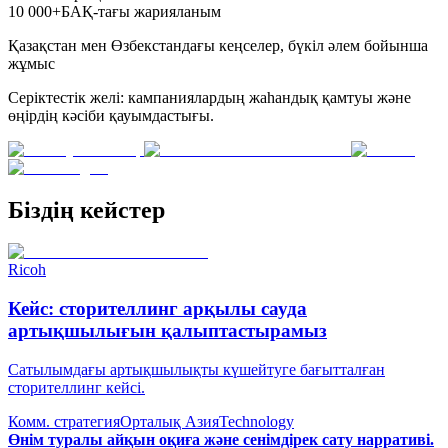
10 000+
БАҚ-тағы жарияланым
Қазақстан мен Өзбекстандағы кеңселер, бүкіл әлем бойынша
жұмыс
Серіктестік желі: кампаниялардың жаһандық қамтуы және
өңірдің кәсіби қауымдастығы.
Біздің кейстер
Ricoh
Кейс: сторителлинг арқылы сауда
артықшылығын қалыптастырамыз
Сатылымдағы артықшылықты күшейтуге бағытталған
сторителлинг кейсі.
Комм. стратегия
Орталық Азия
Technology
Өнім туралы айқын оқиға және сенімдірек сату нарративі.