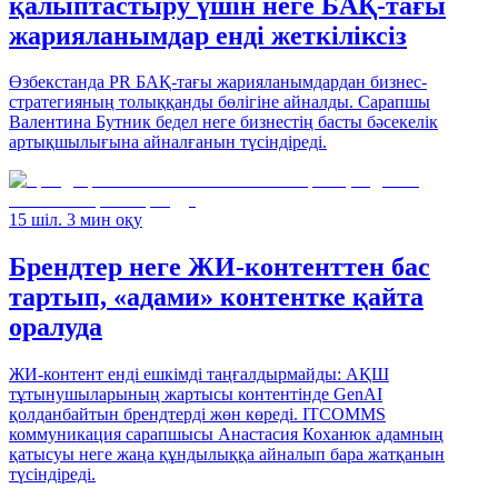
қалыптастыру үшін неге БАҚ-тағы
жарияланымдар енді жеткіліксіз
Өзбекстанда PR БАҚ-тағы жарияланымдардан бизнес-
стратегияның толыққанды бөлігіне айналды. Сарапшы
Валентина Бутник бедел неге бизнестің басты бәсекелік
артықшылығына айналғанын түсіндіреді.
15 шіл. 3 мин оқу
Брендтер неге ЖИ-контенттен бас
тартып, «адами» контентке қайта
оралуда
ЖИ-контент енді ешкімді таңғалдырмайды: АҚШ
тұтынушыларының жартысы контентінде GenAI
қолданбайтын брендтерді жөн көреді. ITCOMMS
коммуникация сарапшысы Анастасия Коханюк адамның
қатысуы неге жаңа құндылыққа айналып бара жатқанын
түсіндіреді.