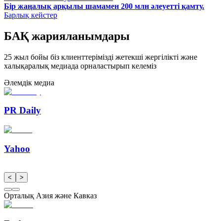
Бір жаңалық арқылы шамамен 200 млн әлеуетті қамту.
Барлық кейстер
БАҚ жарияланымдары
25 жыл бойы біз клиенттерімізді жетекші жергілікті және
халықаралық медиада орналастырып келеміз
Әлемдік медиа
PR Daily
Yahoo
<
>
Орталық Азия және Кавказ