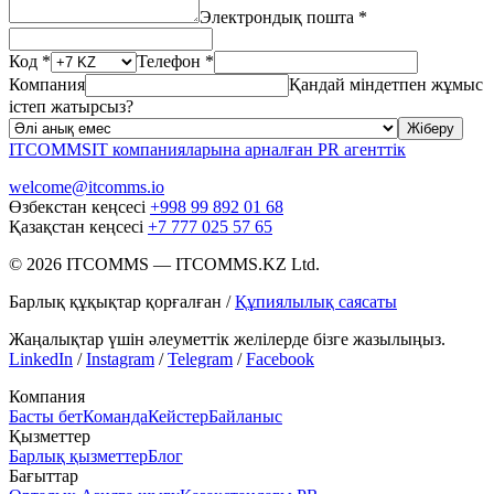
Электрондық пошта *
Код *
Телефон *
Компания
Қандай міндетпен жұмыс
істеп жатырсыз?
Жіберу
ITCOMMS
IT компанияларына арналған PR агенттік
welcome@itcomms.io
Өзбекстан кеңсесі
+998 99 892 01 68
Қазақстан кеңсесі
+7 777 025 57 65
©
2026
ITCOMMS
—
ITCOMMS.KZ Ltd.
Барлық құқықтар қорғалған
/
Құпиялылық саясаты
Жаңалықтар үшін әлеуметтік желілерде бізге жазылыңыз.
LinkedIn
/
Instagram
/
Telegram
/
Facebook
Компания
Басты бет
Команда
Кейстер
Байланыс
Қызметтер
Барлық қызметтер
Блог
Бағыттар