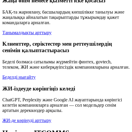
Жаңа өнім немесе қызметті іске қосасыз
БАҚ-та жариялану, басшылардың көпшілікке танылуы және
жаңалыққа айналатын тақырыптарды тұжырымдау қажет
командаларға арналған.
Танымалдықты арттыру
Клиенттер, серіктестер мен реттеушілердің
сенімін қалыптастырасыз
Беделі болмаса сатылымы жүрмейтін финтех, govtech,
телеком, ЖИ және киберқауіпсіздік компанияларына арналған.
Беделді нығайту
ЖИ-іздеуде көрінгіңіз келеді
ChatGPT, Perplexity және Google AI жауаптарында көрінгісі
келетін компанияларға арналған — сол модельдер сенім
артатын дереккөздер арқылы.
ЖИ-де көрінуді арттыру