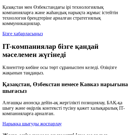
Қазақстан мен Өзбекстандағы ірі технологиялық
компанияларға және жаһандық нарықта жұмыс істейтін
технология брендтеріне арналған стратегиялық
коммуникациялар.
Бізге хабарласыңыз
IT-компаниялар бізге қандай
мәселемен жүгінеді
Клиенттер көбіне осы төрт сұраныспен келеді. Өзіңізге
жақынын таңдаңыз.
Қазақстан, Өзбекстан немесе Кавказ нарығына
шығасыз
Алғашқы анонсқа дейін-ақ жергілікті позициялау, БАҚ-қа
шығу және өңірлік контексті түсіну қажет халықаралық IT-
компанияларға арналған.
Нарыққа шығуды жоспарлау