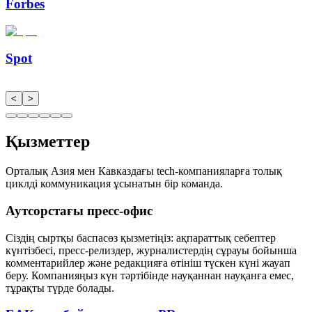
Forbes
Spot
<
>
Қызметтер
Орталық Азия мен Кавказдағы tech-компанияларға толық
циклді коммуникация ұсынатын бір команда.
Аутсорстағы пресс-офис
Сіздің сыртқы баспасөз қызметіңіз: ақпараттық себептер
күнтізбесі, пресс-релиздер, журналистердің сұрауы бойынша
комментарийлер және редакцияға өтініш түскен күні жауап
беру. Компанияңыз күн тәртібінде науқаннан науқанға емес,
тұрақты түрде болады.