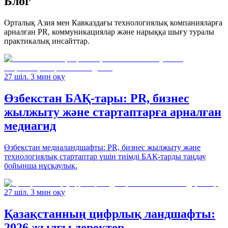
Блог
Орталық Азия мен Кавказдағы технологиялық компанияларға
арналған PR, коммуникациялар және нарыққа шығу туралы
практикалық инсайттар.
27 шіл. 3 мин оқу
Өзбекстан БАҚ-тары: PR, бизнес
жылжыту және стартаптарға арналған
медиагид
Өзбекстан медиаландшафты: PR, бизнес жылжыту және
технологиялық стартаптар үшін тиімді БАҚ-тарды таңдау
бойынша нұсқаулық.
27 шіл. 3 мин оқу
Қазақстанның цифрлық ландшафты:
2026 жылғы деректер