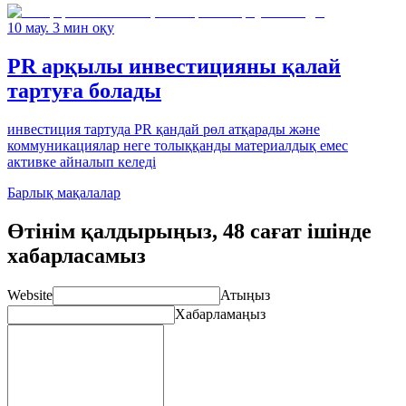
10 мау. 3 мин оқу
PR арқылы инвестицияны қалай
тартуға болады
инвестиция тартуда PR қандай рөл атқарады және
коммуникациялар неге толыққанды материалдық емес
активке айналып келеді
Барлық мақалалар
Өтінім қалдырыңыз, 48 сағат ішінде
хабарласамыз
Website
Атыңыз
Хабарламаңыз