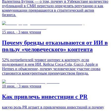
Валентина Бутник — о том, почему в Узбекистане количество
публикаций в СМИ перестало определять репутацию и как
коммуникации превращаются в стратегический актив
бизнеса.
15 июл.
· 3 мин чтения
Почему бренды отказываются от ИИ в
пользу «человеческого» контента
52% потребителей теряют интерес к контенту, если
подозревают в нем ИИ. Кейсы Coca-Cola, Gucci, Apple и
Hermes и объяснение, почему человеческое участие снова
становится конкурентным преимуществом бренда.
10 июн.
· 3 мин чтения
Как привлечь инвестиции с PR
какую роль PR играет в привлечении инвестиций и почему