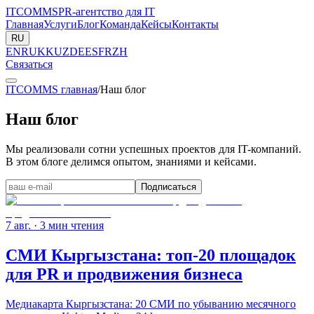
ITCOMMS
PR-агентство для IT
Главная
Услуги
Блог
Команда
Кейсы
Контакты
RU
EN
RU
KK
UZ
DE
ES
FR
ZH
Связаться
ITCOMMS главная
/
Наш блог
Наш блог
Мы реализовали сотни успешных проектов для IT-компаний.
В этом блоге делимся опытом, знаниями и кейсами.
Подписаться
7 авг.
· 3 мин чтения
СМИ Кыргызстана: топ-20 площадок
для PR и продвижения бизнеса
Медиакарта Кыргызстана: 20 СМИ по убыванию месячного