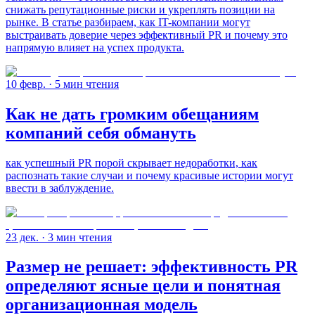
снижать репутационные риски и укреплять позиции на
рынке. В статье разбираем, как IT-компании могут
выстраивать доверие через эффективный PR и почему это
напрямую влияет на успех продукта.
10 февр.
· 5 мин чтения
Как не дать громким обещаниям
компаний себя обмануть
как успешный PR порой скрывает недоработки, как
распознать такие случаи и почему красивые истории могут
ввести в заблуждение.
23 дек.
· 3 мин чтения
Размер не решает: эффективность PR
определяют ясные цели и понятная
организационная модель