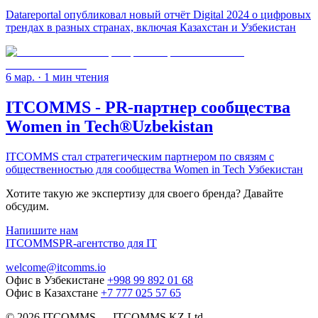
Datareportal опубликовал новый отчёт Digital 2024 о цифровых
трендах в разных странах, включая Казахстан и Узбекистан
6 мар.
· 1 мин чтения
ITCOMMS - PR-партнер сообщества
Women in Tech®Uzbekistan
ITCOMMS стал стратегическим партнером по связям с
общественностью для сообщества Women in Tech Узбекистан
Хотите такую же экспертизу для своего бренда? Давайте
обсудим.
Напишите нам
ITCOMMS
PR-агентство для IT
welcome@itcomms.io
Офис в Узбекистане
+998 99 892 01 68
Офис в Казахстане
+7 777 025 57 65
©
2026
ITCOMMS
—
ITCOMMS.KZ Ltd.