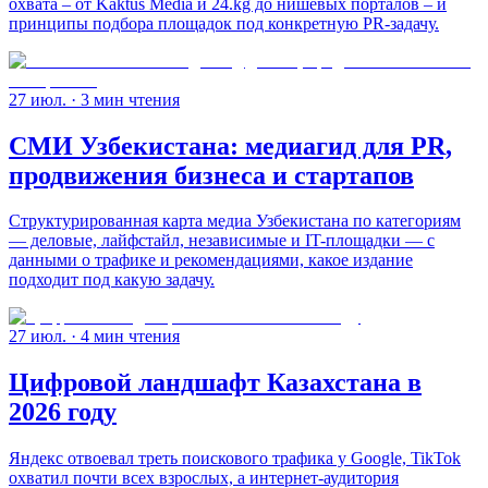
охвата – от Kaktus Media и 24.kg до нишевых порталов – и
принципы подбора площадок под конкретную PR-задачу.
27 июл.
· 3 мин чтения
СМИ Узбекистана: медиагид для PR,
продвижения бизнеса и стартапов
Структурированная карта медиа Узбекистана по категориям
— деловые, лайфстайл, независимые и IT-площадки — с
данными о трафике и рекомендациями, какое издание
подходит под какую задачу.
27 июл.
· 4 мин чтения
Цифровой ландшафт Казахстана в
2026 году
Яндекс отвоевал треть поискового трафика у Google, TikTok
охватил почти всех взрослых, а интернет-аудитория