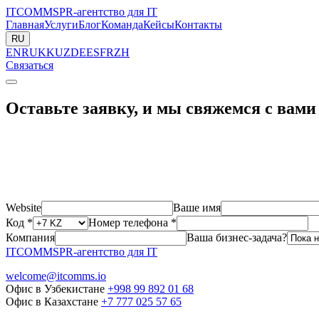
ITCOMMS
PR-агентство для IT
Главная
Услуги
Блог
Команда
Кейсы
Контакты
RU
EN
RU
KK
UZ
DE
ES
FR
ZH
Связаться
Оставьте заявку, и мы свяжемся с вами 
Website
Ваше имя
Код *
Номер телефона *
Компания
Ваша бизнес-задача?
ITCOMMS
PR-агентство для IT
welcome@itcomms.io
Офис в Узбекистане
+998 99 892 01 68
Офис в Казахстане
+7 777 025 57 65