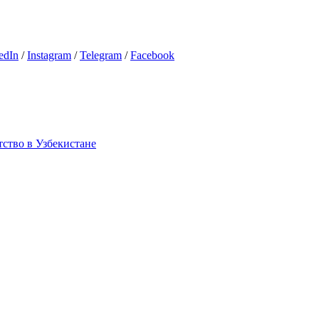
edIn
/
Instagram
/
Telegram
/
Facebook
тство в Узбекистане