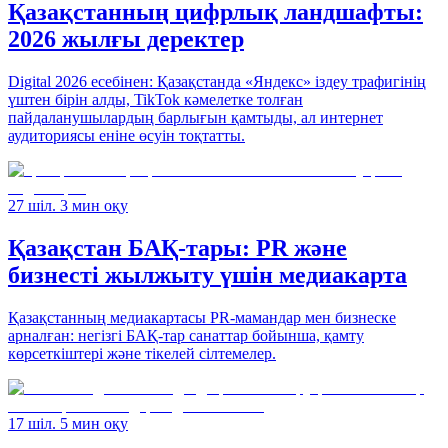
Қазақстанның цифрлық ландшафты:
2026 жылғы деректер
Digital 2026 есебінен: Қазақстанда «Яндекс» іздеу трафигінің
үштен бірін алды, TikTok кәмелетке толған
пайдаланушылардың барлығын қамтыды, ал интернет
аудиториясы еніне өсуін тоқтатты.
27 шіл. 3 мин оқу
Қазақстан БАҚ-тары: PR және
бизнесті жылжыту үшін медиакарта
Қазақстанның медиакартасы PR-мамандар мен бизнеске
арналған: негізгі БАҚ-тар санаттар бойынша, қамту
көрсеткіштері және тікелей сілтемелер.
17 шіл. 5 мин оқу