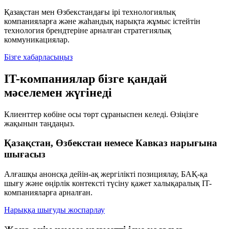
Қазақстан мен Өзбекстандағы ірі технологиялық
компанияларға және жаһандық нарықта жұмыс істейтін
технология брендтеріне арналған стратегиялық
коммуникациялар.
Бізге хабарласыңыз
IT-компаниялар бізге қандай
мәселемен жүгінеді
Клиенттер көбіне осы төрт сұраныспен келеді. Өзіңізге
жақынын таңдаңыз.
Қазақстан, Өзбекстан немесе Кавказ нарығына
шығасыз
Алғашқы анонсқа дейін-ақ жергілікті позициялау, БАҚ-қа
шығу және өңірлік контексті түсіну қажет халықаралық IT-
компанияларға арналған.
Нарыққа шығуды жоспарлау