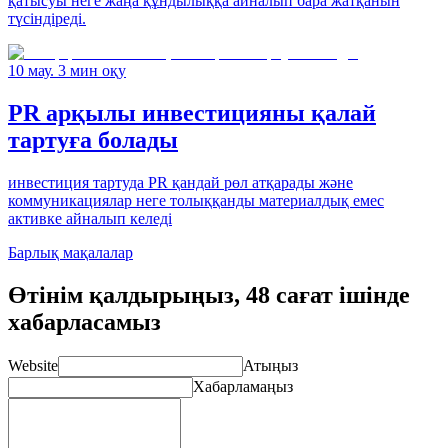
қатысуы неге жаңа құндылыққа айналып бара жатқанын
түсіндіреді.
10 мау. 3 мин оқу
PR арқылы инвестицияны қалай
тартуға болады
инвестиция тартуда PR қандай рөл атқарады және
коммуникациялар неге толыққанды материалдық емес
активке айналып келеді
Барлық мақалалар
Өтінім қалдырыңыз, 48 сағат ішінде
хабарласамыз
Website
Атыңыз
Хабарламаңыз