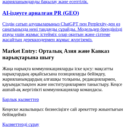
жарияланымдарды бақылау және есептілік.
AI-іздеуге арналған PR (GEO)
Сіздің сатып алушыларыңыз ChatGPT пен Perplexity-ден өз
санатыңызда нені таңдауды сұрайды. Модельдер брендіңізді
атауы үшін жұмыс істейміз: олар оқитын және сілтеме
жасайтын дереккөздермен жұмыс жүргіземіз.
Market Entry: Орталық Азия және Кавказ
нарықтарына шығу
Жаңа нарықта коммуникацияларды іске қосу: мақсатты
нарықтардың әрқайсысына позициялауды бейімдеу,
жарияланымдардың алғашқы толқыны, редакциялармен,
қауымдастықпен және институциялармен таныстыру. Кеңсе
ашпай-ақ жергілікті коммуникациялар командасы.
Барлық қызметтер
Кеңеске жазылыңыз: бизнесіңізге сай әрекеттер жиынтығын
бейімдейміз
Қызметтерді сұрау