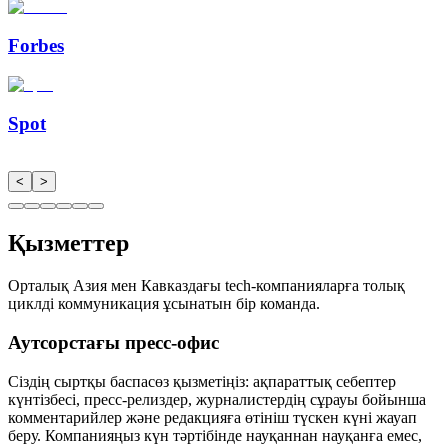
Forbes
Spot
<
>
Қызметтер
Орталық Азия мен Кавказдағы tech-компанияларға толық
циклді коммуникация ұсынатын бір команда.
Аутсорстағы пресс-офис
Сіздің сыртқы баспасөз қызметіңіз: ақпараттық себептер
күнтізбесі, пресс-релиздер, журналистердің сұрауы бойынша
комментарийлер және редакцияға өтініш түскен күні жауап
беру. Компанияңыз күн тәртібінде науқаннан науқанға емес,