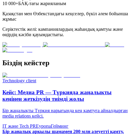
10 000+
БАҚ-тағы жарияланым
Қазақстан мен Өзбекстандағы кеңселер, бүкіл әлем бойынша
жұмыс
Серіктестік желі: кампаниялардың жаһандық қамтуы және
өңірдің кәсіби қауымдастығы.
Біздің кейстер
Technology client
Кейс: Медиа PR — Түркияда жаңалықты
кеңінен жеткізудің тиімді жолы
Бір жаңалықты Түркия нарығында кең қамтуға айналдырған
media relations кейсі.
IT және Tech PR
Еуропа
Гейминг
Бір жаңалық арқылы шамамен 200 млн әлеуетті қамту.