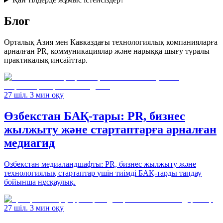
Блог
Орталық Азия мен Кавказдағы технологиялық компанияларға
арналған PR, коммуникациялар және нарыққа шығу туралы
практикалық инсайттар.
27 шіл. 3 мин оқу
Өзбекстан БАҚ-тары: PR, бизнес
жылжыту және стартаптарға арналған
медиагид
Өзбекстан медиаландшафты: PR, бизнес жылжыту және
технологиялық стартаптар үшін тиімді БАҚ-тарды таңдау
бойынша нұсқаулық.
27 шіл. 3 мин оқу