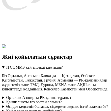
Жиі қойылатын сұрақтар
ITCOMMS қай елдерді қамтиды?
Біз Орталық Азия мен Кавказда — Қазақстан, Өзбекстан,
Қырғызстан, Тәжікстан, Грузия, Армения — PR-кампаниялар
жүргіземіз және ТМД, Еуропа, MENA және АҚШ-тағы
клиенттерді қолдаймыз. Кеңселер Қазақстан мен Өзбекстанда.
Орталық Азиядағы PR қанша тұрады?
Қаншалықты тез бастай аламыз?
Өңірде кеңсеміз болмаса, сіздермен жұмыс істей аламыз ба?
Қай тілдерде жұмыс істейсіздер?