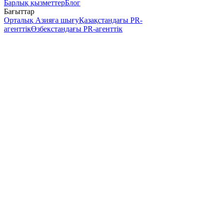
Барлық қызметтер
Блог
Бағыттар
Орталық Азияға шығу
Қазақстандағы PR-
агенттік
Өзбекстандағы PR-агенттік