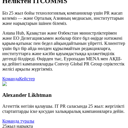
Неліктен ITCOMMS
Біз 25 жыл бойы технологиялық компаниялар үшін PR жасап
келеміз — және Орталық Азияның медиасын, институттарын
және нарықтарын ішінен білеміз.
Astana Hub, Қазақстан және Өзбекстан министрліктерімен
және ЕО Делегациясымен жобалар бізге бұл өңірде нәтижені
қарым-қатынас пен бедел айқындайтынын үйретті. Клиенттер
үшін бұл бір айда нөлден құрылмайтын редакцияларға,
институттарға және кәсіби қауымдастыққа қолжетімділік
дегенді білдіреді. Өңірден тыс, Еуропадан MENA мен АҚШ-
қа дейінгі кампанияларды Convoy Global PR Group серіктестік
желісі арқылы жүргіземіз.
Команда
Кейстер
Alexander Likhtman
Агенттік негізін қалаушы. IT PR саласында 25 жыл: жергілікті
стартаптарды іске қосудан халықаралық кампанияларға дейін.
Команда туралы
25
жыл нарықта