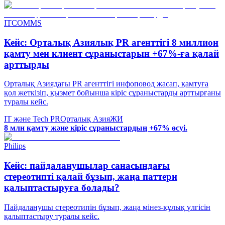
ITCOMMS
Кейс: Орталық Азиялық PR агенттігі 8 миллион
қамту мен клиент сұраныстарын +67%-ға қалай
арттырды
Орталық Азиядағы PR агенттігі инфоповод жасап, қамтуға
қол жеткізіп, қызмет бойынша кіріс сұраныстарды арттырғаны
туралы кейс.
IT және Tech PR
Орталық Азия
ЖИ
8 млн қамту және кіріс сұраныстардың +67% өсуі.
Philips
Кейс: пайдаланушылар санасындағы
стереотипті қалай бұзып, жаңа паттерн
қалыптастыруға болады?
Пайдаланушы стереотипін бұзып, жаңа мінез-құлық үлгісін
қалыптастыру туралы кейс.