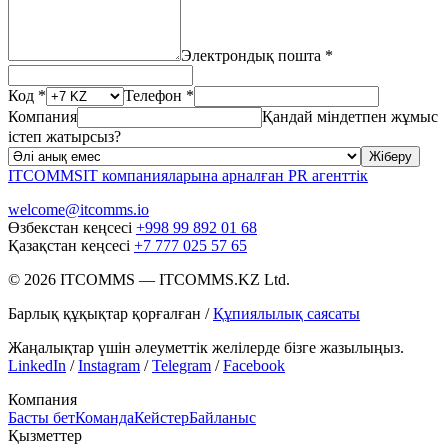
Электрондық пошта *
Код *
Телефон *
Компания
Қандай міндетпен жұмыс
істеп жатырсыз?
Жіберу
ITCOMMS
IT компанияларына арналған PR агенттік
welcome@itcomms.io
Өзбекстан кеңсесі
+998 99 892 01 68
Қазақстан кеңсесі
+7 777 025 57 65
©
2026
ITCOMMS
—
ITCOMMS.KZ Ltd.
Барлық құқықтар қорғалған
/
Құпиялылық саясаты
Жаңалықтар үшін әлеуметтік желілерде бізге жазылыңыз.
LinkedIn
/
Instagram
/
Telegram
/
Facebook
Компания
Басты бет
Команда
Кейстер
Байланыс
Қызметтер