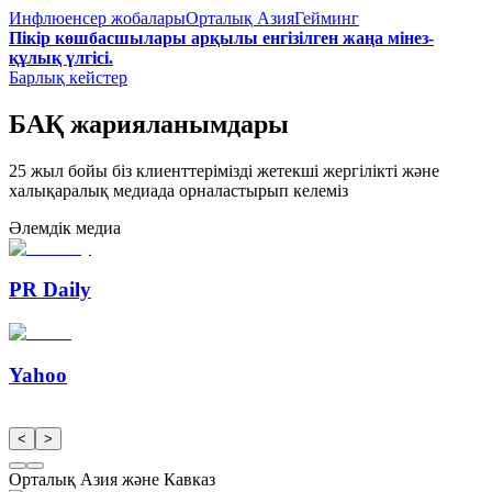
Инфлюенсер жобалары
Орталық Азия
Гейминг
Пікір көшбасшылары арқылы енгізілген жаңа мінез-
құлық үлгісі.
Барлық кейстер
БАҚ жарияланымдары
25 жыл бойы біз клиенттерімізді жетекші жергілікті және
халықаралық медиада орналастырып келеміз
Әлемдік медиа
PR Daily
Yahoo
<
>
Орталық Азия және Кавказ