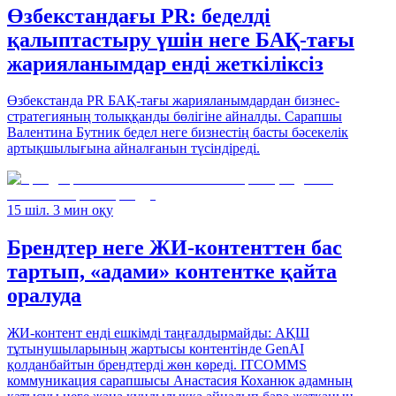
Өзбекстандағы PR: беделді
қалыптастыру үшін неге БАҚ-тағы
жарияланымдар енді жеткіліксіз
Өзбекстанда PR БАҚ-тағы жарияланымдардан бизнес-
стратегияның толыққанды бөлігіне айналды. Сарапшы
Валентина Бутник бедел неге бизнестің басты бәсекелік
артықшылығына айналғанын түсіндіреді.
15 шіл. 3 мин оқу
Брендтер неге ЖИ-контенттен бас
тартып, «адами» контентке қайта
оралуда
ЖИ-контент енді ешкімді таңғалдырмайды: АҚШ
тұтынушыларының жартысы контентінде GenAI
қолданбайтын брендтерді жөн көреді. ITCOMMS
коммуникация сарапшысы Анастасия Коханюк адамның