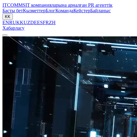
ITCOMMS
IT компанияларына арналған PR агенттік
Басты бет
Қызметтер
Блог
Команда
Кейстер
Байланыс
KK
EN
RU
KK
UZ
DE
ES
FR
ZH
Хабарласу