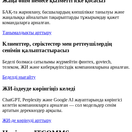
Жаңа өнім немесе қызметті іске қосасыз
БАҚ-та жариялану, басшылардың көпшілікке танылуы және
жаңалыққа айналатын тақырыптарды тұжырымдау қажет
командаларға арналған.
Танымалдықты арттыру
Клиенттер, серіктестер мен реттеушілердің
сенімін қалыптастырасыз
Беделі болмаса сатылымы жүрмейтін финтех, govtech,
телеком, ЖИ және киберқауіпсіздік компанияларына арналған.
Беделді нығайту
ЖИ-іздеуде көрінгіңіз келеді
ChatGPT, Perplexity және Google AI жауаптарында көрінгісі
келетін компанияларға арналған — сол модельдер сенім
артатын дереккөздер арқылы.
ЖИ-де көрінуді арттыру