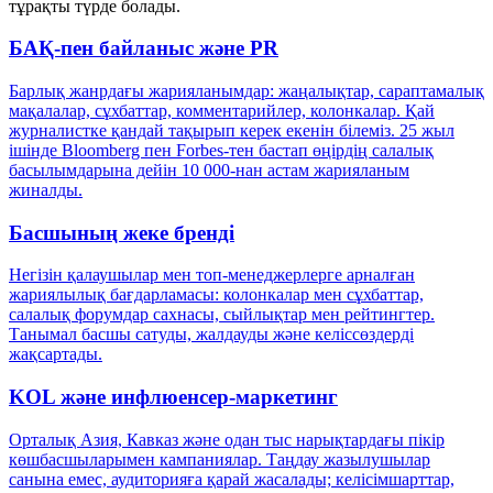
тұрақты түрде болады.
БАҚ-пен байланыс және PR
Барлық жанрдағы жарияланымдар: жаңалықтар, сараптамалық
мақалалар, сұхбаттар, комментарийлер, колонкалар. Қай
журналистке қандай тақырып керек екенін білеміз. 25 жыл
ішінде Bloomberg пен Forbes-тен бастап өңірдің салалық
басылымдарына дейін 10 000-нан астам жарияланым
жиналды.
Басшының жеке бренді
Негізін қалаушылар мен топ-менеджерлерге арналған
жариялылық бағдарламасы: колонкалар мен сұхбаттар,
салалық форумдар сахнасы, сыйлықтар мен рейтингтер.
Танымал басшы сатуды, жалдауды және келіссөздерді
жақсартады.
KOL және инфлюенсер-маркетинг
Орталық Азия, Кавказ және одан тыс нарықтардағы пікір
көшбасшыларымен кампаниялар. Таңдау жазылушылар
санына емес, аудиторияға қарай жасалады; келісімшарттар,