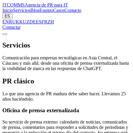
ITCOMMS
Agencia de PR para IT
Inicio
Servicios
Blog
Equipo
Casos
Contacto
ES
EN
RU
KK
UZ
DE
ES
FR
ZH
Contactar
Servicios
Comunicación para empresas tecnológicas en Asia Central, el
Cáucaso y más allá: desde una oficina de prensa externalizada hasta
la visibilidad de marca en las respuestas de ChatGPT.
PR clásico
Lo que una agencia de PR madura debe saber hacer. Llevamos 25
años haciéndolo.
Oficina de prensa externalizada
Su servicio de prensa externo: calendario de noticias, comunicados
de prensa, comentarios para responder a solicitudes de periodistas y
respuesta a la redacción el mismo día del contacto. Su empresa está