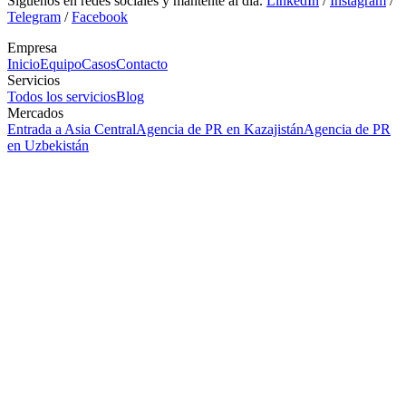
Síguenos en redes sociales y mantente al día.
LinkedIn
/
Instagram
/
Telegram
/
Facebook
Empresa
Inicio
Equipo
Casos
Contacto
Servicios
Todos los servicios
Blog
Mercados
Entrada a Asia Central
Agencia de PR en Kazajistán
Agencia de PR
en Uzbekistán