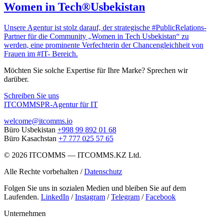
Women in Tech®Usbekistan
Unsere Agentur ist stolz darauf, der strategische #PublicRelations-
Partner für die Community „Women in Tech Usbekistan“ zu
werden, eine prominente Verfechterin der Chancengleichheit von
Frauen im #IT- Bereich.
Möchten Sie solche Expertise für Ihre Marke? Sprechen wir
darüber.
Schreiben Sie uns
ITCOMMS
PR-Agentur für IT
welcome@itcomms.io
Büro Usbekistan
+998 99 892 01 68
Büro Kasachstan
+7 777 025 57 65
©
2026
ITCOMMS
—
ITCOMMS.KZ Ltd.
Alle Rechte vorbehalten
/
Datenschutz
Folgen Sie uns in sozialen Medien und bleiben Sie auf dem
Laufenden.
LinkedIn
/
Instagram
/
Telegram
/
Facebook
Unternehmen