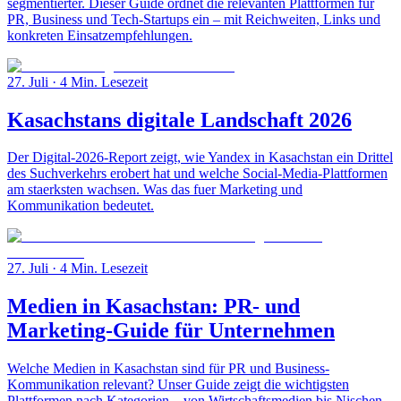
segmentierter. Dieser Guide ordnet die relevanten Plattformen für
PR, Business und Tech-Startups ein – mit Reichweiten, Links und
konkreten Einsatzempfehlungen.
27. Juli
· 4 Min. Lesezeit
Kasachstans digitale Landschaft 2026
Der Digital-2026-Report zeigt, wie Yandex in Kasachstan ein Drittel
des Suchverkehrs erobert hat und welche Social-Media-Plattformen
am staerksten wachsen. Was das fuer Marketing und
Kommunikation bedeutet.
27. Juli
· 4 Min. Lesezeit
Medien in Kasachstan: PR- und
Marketing-Guide für Unternehmen
Welche Medien in Kasachstan sind für PR und Business-
Kommunikation relevant? Unser Guide zeigt die wichtigsten
Plattformen nach Kategorien – von Wirtschaftsmedien bis Nischen-