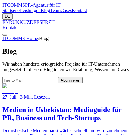
ITCOMMS
PR-Agentur für IT
Startseite
Leistungen
Blog
Team
Cases
Kontakt
DE
EN
RU
KK
UZ
DE
ES
FR
ZH
Kontakt
ITCOMMS Home
/
Blog
Blog
Wir haben hunderte erfolgreiche Projekte für IT-Unternehmen
umgesetzt. In diesem Blog teilen wir Erfahrung, Wissen und Cases.
Abonnieren
27. Juli
· 3 Min. Lesezeit
Medien in Usbekistan: Mediaguide für
PR, Business und Tech-Startups
Der usbekische Medienmarkt wächst schnell und wird zunehmend